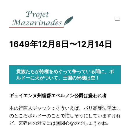
内
容
を
ス
キ
1649年12月8日〜12月14日
ッ
プ
貴族たちが特権をめぐって争っている間に、ボ
ルドーに火がついて、王国の米櫃は空！
ギュイエンヌ州総督エペルノン公爵は嫌われ者
本の行商人ジャック：そういえば、パリ高等法院はこ
のところボルドーのことで忙しそうにしていますけれ
ど、宮廷内の対立には無関心なのでしょうかね。