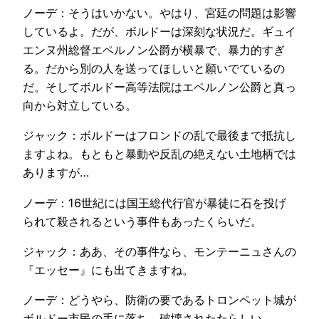
ノーデ：そうはいかない。やはり、宮廷の問題は影響
しているよ。だが、ボルドーは深刻な状況だ。ギュイ
エンヌ州総督エペルノン公爵が横暴で、暴力的すぎ
る。だから別の人を送ってほしいと願いでているの
だ。そしてボルドー高等法院はエペルノン公爵と真っ
向から対立している。
ジャック：ボルドーはフロンドの乱で最後まで抵抗し
ますよね。もともと暴動や反乱の絶えない土地柄では
ありますが…
ノーデ：16世紀には国王総代行官が暴徒に石を投げ
られて殺されるという事件もあったくらいだ。
ジャック：ああ、その事件なら、モンテーニュさんの
『エッセー』にも出てきますね。
ノーデ：どうやら、防衛の要であるトロンペット城が
ボルドー市民の手に落ち、破壊されたたらしい。