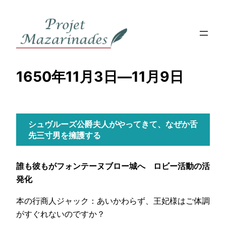
内
容
を
ス
キ
1650年11月3日―11月9日
ッ
プ
シュヴルーズ公爵夫人がやってきて、なぜか舌
先三寸男を擁護する
誰も彼もがフォンテーヌブロー城へ ロビー活動の活
発化
本の行商人ジャック：あいかわらず、王妃様はご体調
がすぐれないのですか？