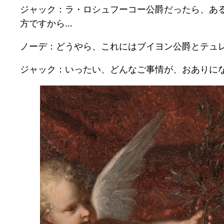
ジャック：ラ・ロシュフーコー公爵だったら、あ
方ですから…
ノーデ：どうやら、これにはブイヨン公爵とテュ
ジャック：いったい、どんなご事情が、おありに