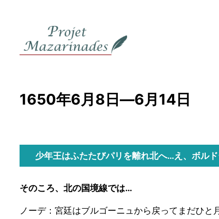
内
容
を
ス
キ
ッ
プ
1650年6月8日―6月14日
少年王はふたたびパリを離れ北へ…え、ボルド
そのころ、北の国境線では…
ノーデ：宮廷はブルゴーニュから戻ってまだひと