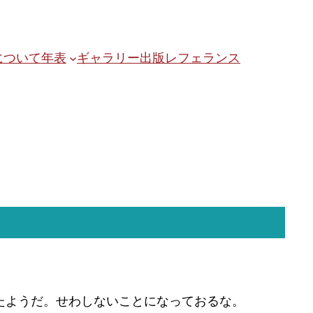
について
年表
ギャラリー
出版
レフェランス
たようだ。せわしないことになっておるな。