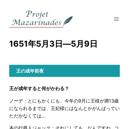
内
容
を
ス
キ
1651年5月3日―5月9日
ッ
プ
王の成年
前夜
王が成年すると何がかわる？
ノーデ：とにもかくにも、今年の9月に王様が満13歳
になられるまでは、王妃様にはなんとかがんばってい
ただかなくては…
本の行商人ジャック：それにしても、なんですね…コ