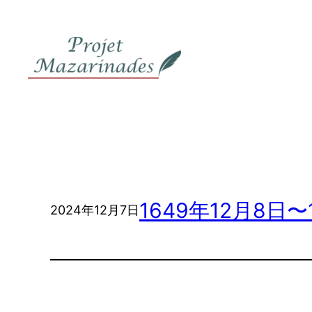
内
容
を
ス
キ
ッ
プ
1649年12月8日〜
2024年12月7日