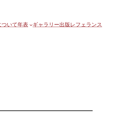
について
年表
ギャラリー
出版
レフェランス