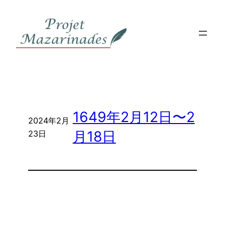
内
容
を
ス
キ
ッ
プ
1649年2月12日〜2
2024年2月
月18日
23日