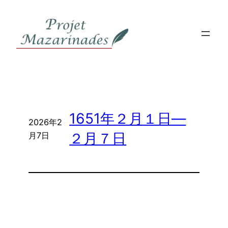
内
容
を
ス
キ
ッ
プ
1651年２月１日―
2026年2
２月７日
月7日