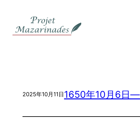
内
容
を
ス
キ
ッ
プ
1650年10月6日―
2025年10月11日