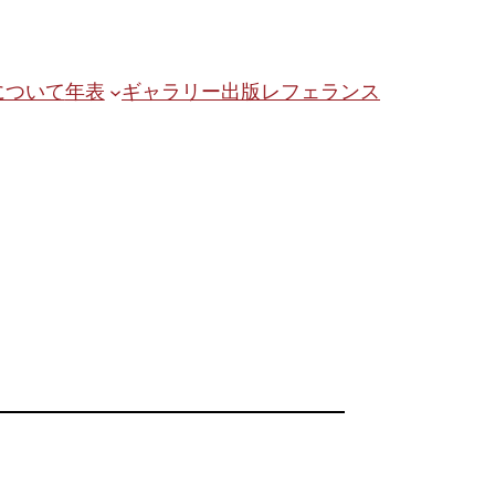
について
年表
ギャラリー
出版
レフェランス