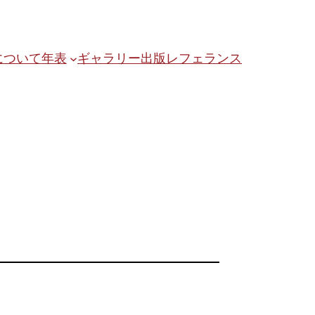
について
年表
ギャラリー
出版
レフェランス