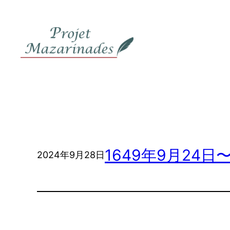
内
容
を
ス
キ
ッ
プ
1649年9月24日
2024年9月28日