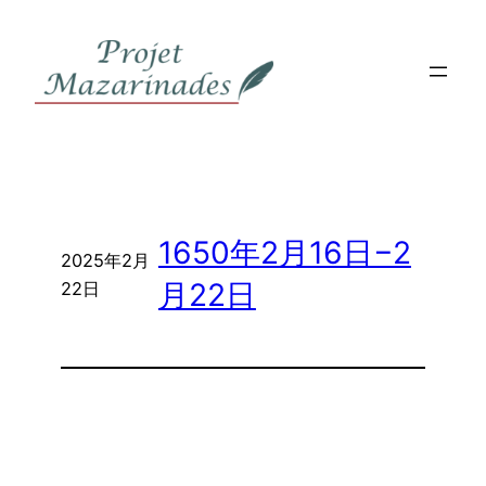
内
容
を
ス
キ
ッ
プ
1650年2月16日−2
2025年2月
月22日
22日