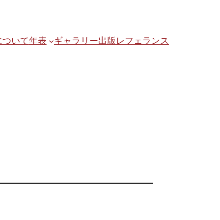
について
年表
ギャラリー
出版
レフェランス