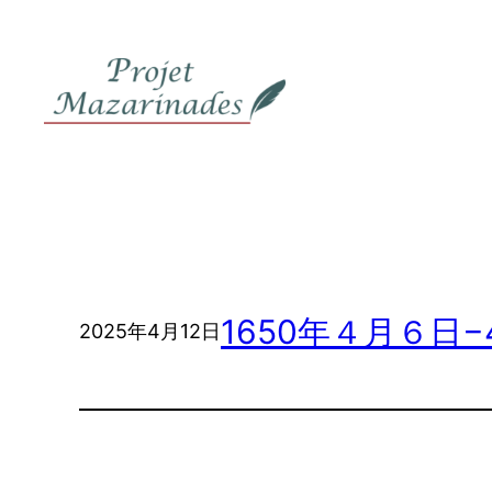
内
容
を
ス
キ
ッ
プ
1650年４月６日−
2025年4月12日