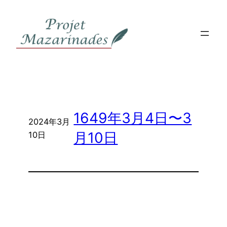
内
容
を
ス
キ
ッ
プ
1649年3月4日〜3
2024年3月
月10日
10日