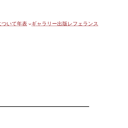
について
年表
ギャラリー
出版
レフェランス