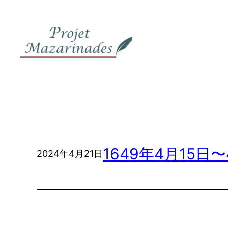
内
容
を
ス
キ
ッ
プ
1649年4月15日〜
2024年4月21日