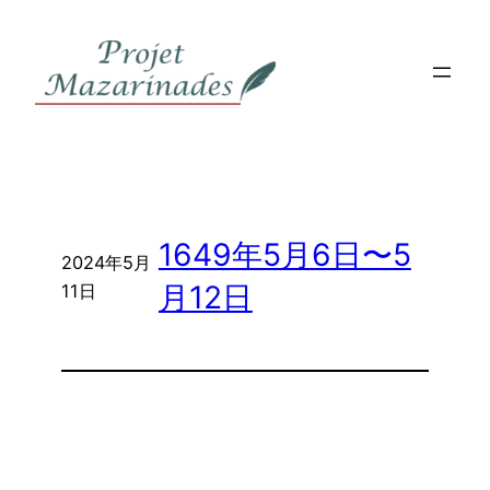
内
容
を
ス
キ
ッ
プ
1649年5月6日〜5
2024年5月
月12日
11日